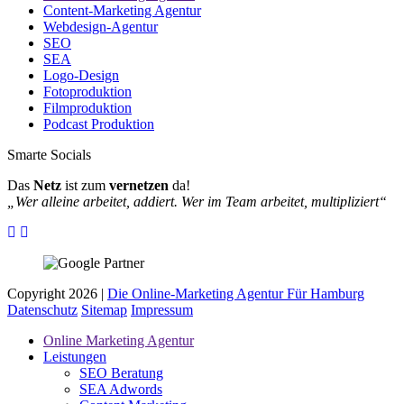
Content-Marketing Agentur
Webdesign-Agentur
SEO
SEA
Logo-Design
Fotoproduktion
Filmproduktion
Podcast Produktion
Smarte Socials
Das
Netz
ist zum
vernetzen
da!
„Wer alleine arbeitet, addiert. Wer im Team arbeitet, multipliziert“
Copyright 2026 |
Die Online-Marketing Agentur Für Hamburg
Datenschutz
Sitemap
Impressum
Online Marketing Agentur
Leistungen
SEO Beratung
SEA Adwords