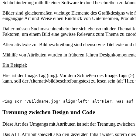
Sehbehinderung mithilfe einer Software textuell beschreiben zu kön
Bilder sind gleichermaßen wichtige Elemente des Grafikdesigns wie fü
eingängige Art und Weise einen Eindruck von Unternehmen, Produkt
Daher müssen Suchmaschinenbetreiber sich ebenso mit der Thematik au
Faktoren, um einem Bild eine gewisse Relevanz zum Thema zu zuor
Alternativtexte zur Bildbeschreibung sind ebenso wie Titeltexte und 
Mithilfe von Attributen wurden in früheren Jahren Designkomponente
Ein Beispiel:
Hier ist der Image-Tag (img). Vor dem Schließen des Image-Tags (>) ko
kann, soll der Alternativbildbeschreibungstext zu lesen sein (alt"Hier,
<img scr="/Bildname.jpg" align"left" alt"Hier, was auf 
Trennung zwischen Design und Code
Diese Art des Umgangs mit Attributen ist seit der Trennung zwischen
Das ALT-Attribut spiegelt also den gezeigten Inhalt wider, sofern dieser