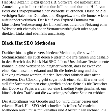
Hat SEO gezählt. Dazu gehört z.B. Software, die automatische
Anmeldungen in Internetforen durchführen und dort mit Hilfe von
Posts die Linkpopularität einer Webseite zu erhöhen. Dasselbe Ziel
verfolgen Satelliten-Domains und Blognetzwerke, die immer wieder
aufeinander verlinken. Der Kauf von Expired Domains zur
künstlichen Verbesserung des Linkaufbaus durch die Nutzung einer
Webseite mit ehemals hoher Vertrauenswürdigkeit oder sogar
direkten Links sind ebenfalls unzulässig.
Black Hat SEO Methoden
Darüber hinaus gibt es verschiedene Methoden, die sowohl
Suchmaschinen als auch deren Nutzer in die Irre führen und deshalb
in den Bereich des Black Hat SEO fallen: Unsichtbare Textelemente
können in eine Webseite so integriert werden, dass sie zwar von
einer Suchmaschine erkannt und für die Indexierung und das
Ranking relevant werden, für den Besucher faktisch aber nicht
existieren. Das Cloaking geht sogar noch einen Schritt weiter und
stell für Suchmaschinen eine gänzlich andere Seite als für Besucher
dar. Doorway Pages werden vor eine Landing Page geschaltet, um
künstlich den Traffic auf die zwischengeschaltete Seite zu erhöhen.
Der Algorithmus von Google und Co. wird immer besser und
erkennt Black Hat SEO viel schneller als früher. Wer solche
Methoden nutzt, muss mit Penalties und Abstrafungen rechnen, die