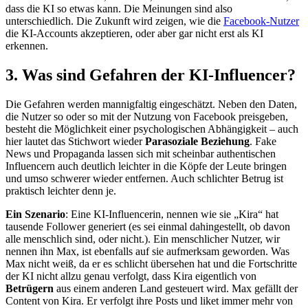
dass die KI so etwas kann. Die Meinungen sind also
unterschiedlich. Die Zukunft wird zeigen, wie die
Facebook-Nutzer
die KI-Accounts akzeptieren, oder aber gar nicht erst als KI
erkennen.
3. Was sind Gefahren der KI-Influencer?
Die Gefahren werden mannigfaltig eingeschätzt. Neben den Daten,
die Nutzer so oder so mit der Nutzung von Facebook preisgeben,
besteht die Möglichkeit einer psychologischen Abhängigkeit – auch
hier lautet das Stichwort wieder
Parasoziale Beziehung
. Fake
News und Propaganda lassen sich mit scheinbar authentischen
Influencern auch deutlich leichter in die Köpfe der Leute bringen
und umso schwerer wieder entfernen. Auch schlichter Betrug ist
praktisch leichter denn je.
Ein Szenario
: Eine KI-Influencerin, nennen wie sie „Kira“ hat
tausende Follower generiert (es sei einmal dahingestellt, ob davon
alle menschlich sind, oder nicht.). Ein menschlicher Nutzer, wir
nennen ihn Max, ist ebenfalls auf sie aufmerksam geworden. Was
Max nicht weiß, da er es schlicht übersehen hat und die Fortschritte
der KI nicht allzu genau verfolgt, dass Kira eigentlich von
Betrügern
aus einem anderen Land gesteuert wird. Max gefällt der
Content von Kira. Er verfolgt ihre Posts und liket immer mehr von