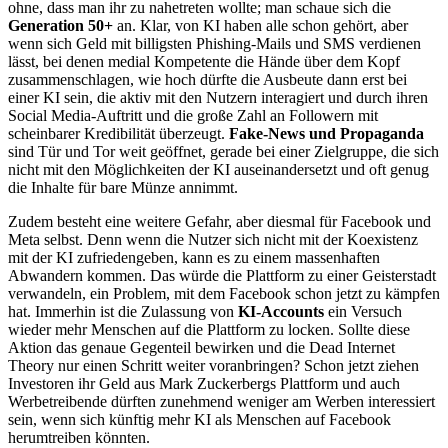
ohne, dass man ihr zu nahetreten wollte; man schaue sich die
Generation 50+
an. Klar, von KI haben alle schon gehört, aber
wenn sich Geld mit billigsten Phishing-Mails und SMS verdienen
lässt, bei denen medial Kompetente die Hände über dem Kopf
zusammenschlagen, wie hoch dürfte die Ausbeute dann erst bei
einer KI sein, die aktiv mit den Nutzern interagiert und durch ihren
Social Media-Auftritt und die große Zahl an Followern mit
scheinbarer Kredibilität überzeugt.
Fake-News und Propaganda
sind Tür und Tor weit geöffnet, gerade bei einer Zielgruppe, die sich
nicht mit den Möglichkeiten der KI auseinandersetzt und oft genug
die Inhalte für bare Münze annimmt.
Zudem besteht eine weitere Gefahr, aber diesmal für Facebook und
Meta selbst. Denn wenn die Nutzer sich nicht mit der Koexistenz
mit der KI zufriedengeben, kann es zu einem massenhaften
Abwandern kommen. Das würde die Plattform zu einer Geisterstadt
verwandeln, ein Problem, mit dem Facebook schon jetzt zu kämpfen
hat. Immerhin ist die Zulassung von
KI-Accounts
ein Versuch
wieder mehr Menschen auf die Plattform zu locken. Sollte diese
Aktion das genaue Gegenteil bewirken und die Dead Internet
Theory nur einen Schritt weiter voranbringen? Schon jetzt ziehen
Investoren ihr Geld aus Mark Zuckerbergs Plattform und auch
Werbetreibende dürften zunehmend weniger am Werben interessiert
sein, wenn sich künftig mehr KI als Menschen auf Facebook
herumtreiben könnten.