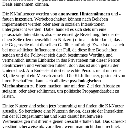
Deals einnehmen können.
Die KI-Influencer werden von
anonymen Hintermännern
und -
frauen inszeniert. Werbebotschaften können nach Belieben
implementiert werden oder aber in sozialen Interaktionen
untergebracht werden. Dabei handelt es sich stets um eine
parasoziale Interaktion, also eine einseitige Beziehung, bei der der
einen Seite (den menschlichen Nutzern) oftmals nicht klar ist, dass
die Gegenseite nicht dieselben Gefühle aufbringt. Zwar ist das auch
bei menschlichen Influencern der Fall, da diese ihre Botschaften
senden und die Follower sich durch bestimmtes Wording und
vermeintlich intime Einblicke in das Privatleben mit dieser Person
identifizieren und verbunden fühlen, doch das ist auch genau der
Unterschied. Am Ende steht dort eine echte Person, nicht nur eine
KI, die vorgibt ein Mensch zu sein. Die KI-Influencer, gesteuert von
ihren Erschaffern, kann sich all diese
psychologischen
Mechanismen
zu Eigen machen, nur mit dem Ziel den Absatz zu
steigern, oder aber schlimmer, um politische Propagandaarbeit zu
leisten.
Einige Nutzer sind schon jetzt beunruhigt und finden die KI-Nutzer
gruselig. So berichtete eine Nutzerin davon, dass sie der Interaktion
mit der KI zugestimmt hat und kurz darauf haufenweise
Werbeanzeigen mit ihrem eigenen Gesicht erhalten hat. Das schreckt
verständlicherweise ab, vor allem, wenn man nicht damit rechnet,