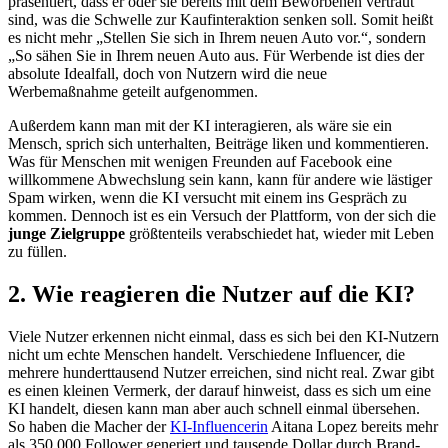
präsentiert, dass er oder sie bereits mit dem Beworbenen vertraut
sind, was die Schwelle zur Kaufinteraktion senken soll. Somit heißt
es nicht mehr „Stellen Sie sich in Ihrem neuen Auto vor.“, sondern
„So sähen Sie in Ihrem neuen Auto aus. Für Werbende ist dies der
absolute Idealfall, doch von Nutzern wird die neue
Werbemaßnahme geteilt aufgenommen.
Außerdem kann man mit der KI interagieren, als wäre sie ein
Mensch, sprich sich unterhalten, Beiträge liken und kommentieren.
Was für Menschen mit wenigen Freunden auf Facebook eine
willkommene Abwechslung sein kann, kann für andere wie lästiger
Spam wirken, wenn die KI versucht mit einem ins Gespräch zu
kommen. Dennoch ist es ein Versuch der Plattform, von der sich die
junge Zielgruppe
größtenteils verabschiedet hat, wieder mit Leben
zu füllen.
2. Wie reagieren die Nutzer auf die KI?
Viele Nutzer erkennen nicht einmal, dass es sich bei den KI-Nutzern
nicht um echte Menschen handelt. Verschiedene Influencer, die
mehrere hunderttausend Nutzer erreichen, sind nicht real. Zwar gibt
es einen kleinen Vermerk, der darauf hinweist, dass es sich um eine
KI handelt, diesen kann man aber auch schnell einmal übersehen.
So haben die Macher der
KI-Influencerin
Aitana Lopez bereits mehr
als 350.000 Follower generiert und tausende Dollar durch Brand-