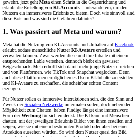
gewehrt, jetzt geht
Meta
einen Schritt in die Gegenrichtung und
erlaubt die Erstellung von
KI-Accounts
– unteranderem, um den
Nutzern ein immersiveres Erlebnis zu bieten. Doch wie sinnvoll sind
diese Bots und was sind die Gefahren dahinter?
1. Was passiert auf Meta und warum?
Meta hat die Nutzung von KI-Accounts und -Inhalten auf
Facebook
erlaubt, sodass menschliche Nutzer
KI-Avatare
erstellen und
verwalten können. Zwar werden diese und ihre Inhalte mit einem
entsprechenden Lable versehen, dennoch bleibt ein gewisser
Beigeschmack. Meta erhofft sich damit mehr junge Nutzer erreichen
und von Plattformen, wie TikTok und Snapchat weglocken. Denn
auch diese Plattformen ermöglichen es Usern KI-Inhalte zu erstellen
und KI-Avatare zu erschaffen, die scheinbar echten Content
erzeugen.
Für Nutzer sollen es immersive Interaktionen sein, die den Sinn und
Zweck der
Sozialen Netzwerke
untermalen sollen, doch neben der
Möglichkeit zum Chatten, haben Findige längst eine immersivere
Form der
Werbung
für sich entdeckt. Die KI kann mit Menschen
chatten, mit der jeweiligen Erlaubnis Bilder von ihnen erstellen und
zeigen, wie sie mit einem bestimmten Produkt oder aber bei einer
Attraktion aussehen würden. So wird dem Nutzer quasi das Bild