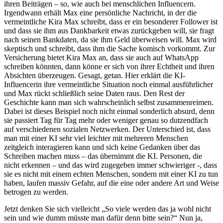
ihren Beiträgen – so, wie auch bei menschlichen Influencern.
Irgendwann erhält Max eine persönliche Nachricht, in der die
vermeintliche Kira Max schreibt, dass er ein besonderer Follower ist
und dass sie ihm aus Dankbarkeit etwas zurückgeben will, sie fragt
nach seinen Bankdaten, da sie ihm Geld überweisen will. Max wird
skeptisch und schreibt, dass ihm die Sache komisch vorkommt. Zur
Versicherung bietet Kira Max an, dass sie auch auf WhatsApp
schreiben könnten, dann könne er sich von ihrer Echtheit und ihren
Absichten überzeugen. Gesagt, getan. Hier erklärt die KI-
Influencerin ihre vermeintliche Situation noch einmal ausführlicher
und Max rückt schließlich seine Daten raus. Den Rest der
Geschichte kann man sich wahrscheinlich selbst zusammenreimen.
Dabei ist dieses Beispiel noch nicht einmal sonderlich absurd, denn
sie passiert Tag für Tag mehr oder weniger genau so dutzendfach
auf verschiedenen sozialen Netzwerken. Der Unterschied ist, dass
man mit einer KI sehr viel leichter mit mehreren Menschen
zeitgleich interagieren kann und sich keine Gedanken über das
Schreiben machen muss – das übernimmt die KI. Personen, die
nicht erkennen – und das wird zugegeben immer schwieriger -, dass
sie es nicht mit einem echten Menschen, sondern mit einer KI zu tun
haben, laufen massiv Gefahr, auf die eine oder andere Art und Weise
betrogen zu werden.
Jetzt denken Sie sich vielleicht „So viele werden das ja wohl nicht
sein und wie dumm müsste man dafür denn bitte sein?“ Nun ja,