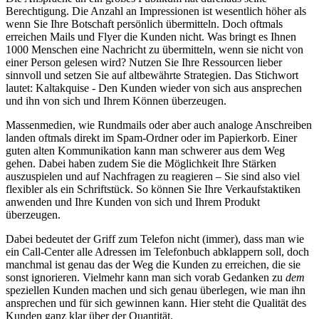
Berechtigung. Die Anzahl an Impressionen ist wesentlich höher als
wenn Sie Ihre Botschaft persönlich übermitteln. Doch oftmals
erreichen Mails und Flyer die Kunden nicht. Was bringt es Ihnen
1000 Menschen eine Nachricht zu übermitteln, wenn sie nicht von
einer Person gelesen wird? Nutzen Sie Ihre Ressourcen lieber
sinnvoll und setzen Sie auf altbewährte Strategien. Das Stichwort
lautet: Kaltakquise - Den Kunden wieder von sich aus ansprechen
und ihn von sich und Ihrem Können überzeugen.
Massenmedien, wie Rundmails oder aber auch analoge Anschreiben
landen oftmals direkt im Spam-Ordner oder im Papierkorb. Einer
guten alten Kommunikation kann man schwerer aus dem Weg
gehen. Dabei haben zudem Sie die Möglichkeit Ihre Stärken
auszuspielen und auf Nachfragen zu reagieren – Sie sind also viel
flexibler als ein Schriftstück. So können Sie Ihre Verkaufstaktiken
anwenden und Ihre Kunden von sich und Ihrem Produkt
überzeugen.
Dabei bedeutet der Griff zum Telefon nicht (immer), dass man wie
ein Call-Center alle Adressen im Telefonbuch abklappern soll, doch
manchmal ist genau das der Weg die Kunden zu erreichen, die sie
sonst ignorieren. Vielmehr kann man sich vorab Gedanken zu
dem
speziellen Kunden machen und sich genau überlegen, wie man ihn
ansprechen und für sich gewinnen kann. Hier steht die Qualität des
Kunden ganz klar über der Quantität.