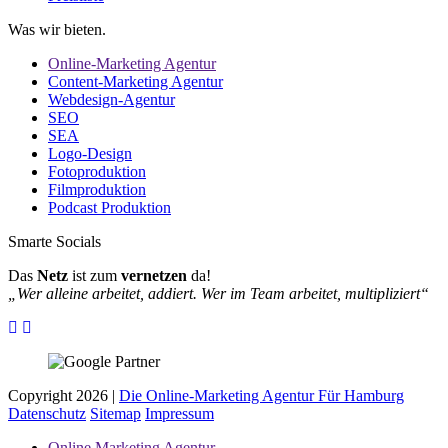
Was wir bieten.
Online-Marketing Agentur
Content-Marketing Agentur
Webdesign-Agentur
SEO
SEA
Logo-Design
Fotoproduktion
Filmproduktion
Podcast Produktion
Smarte Socials
Das
Netz
ist zum
vernetzen
da!
„Wer alleine arbeitet, addiert. Wer im Team arbeitet, multipliziert“
Copyright 2026 |
Die Online-Marketing Agentur Für Hamburg
Datenschutz
Sitemap
Impressum
Online Marketing Agentur