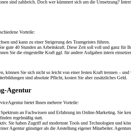
nen sind zahlreich. Doch wer kümmert sich um die Umsetzung? Interne
schiedene Vorteile:
chsen und kann zu einer Steigerung des Teamgeistes führen.
ie gute 40 Stunden an Arbeitskraft. Diese Zeit soll voll und ganz für
nen Sie die eingestellte Kraft ggf. für andere Aufgaben intern einsetze
, können Sie sich nicht so leicht von einer festen Kraft trennen – und w
iterbildungen sind absolute Pflicht, kosten Sie aber zusätzliches Geld.
ng-Agentur
viceAgentur bietet Ihnen mehrere Vorteile:
s Spektrum an Fachwissen und Erfahrung im Online-Marketing. Sie ke
inden regelmäßig statt.
ffektiv. Sie haben Zugriff auf modernste Tools und Technologien und k
einer Agentur günstiger als die Anstellung eigener Mitarbeiter. Agent