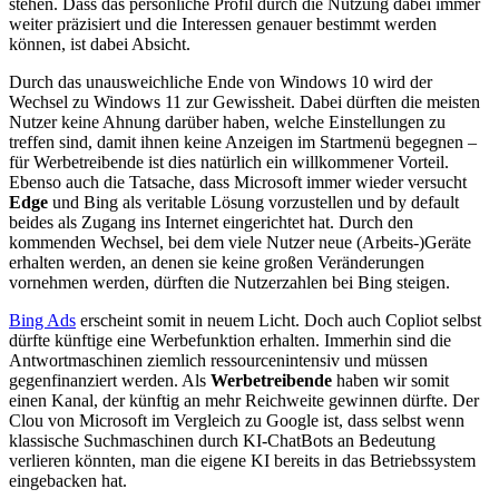
stehen. Dass das persönliche Profil durch die Nutzung dabei immer
weiter präzisiert und die Interessen genauer bestimmt werden
können, ist dabei Absicht.
Durch das unausweichliche Ende von Windows 10 wird der
Wechsel zu Windows 11 zur Gewissheit. Dabei dürften die meisten
Nutzer keine Ahnung darüber haben, welche Einstellungen zu
treffen sind, damit ihnen keine Anzeigen im Startmenü begegnen –
für Werbetreibende ist dies natürlich ein willkommener Vorteil.
Ebenso auch die Tatsache, dass Microsoft immer wieder versucht
Edge
und Bing als veritable Lösung vorzustellen und by default
beides als Zugang ins Internet eingerichtet hat. Durch den
kommenden Wechsel, bei dem viele Nutzer neue (Arbeits-)Geräte
erhalten werden, an denen sie keine großen Veränderungen
vornehmen werden, dürften die Nutzerzahlen bei Bing steigen.
Bing Ads
erscheint somit in neuem Licht. Doch auch Copliot selbst
dürfte künftige eine Werbefunktion erhalten. Immerhin sind die
Antwortmaschinen ziemlich ressourcenintensiv und müssen
gegenfinanziert werden. Als
Werbetreibende
haben wir somit
einen Kanal, der künftig an mehr Reichweite gewinnen dürfte. Der
Clou von Microsoft im Vergleich zu Google ist, dass selbst wenn
klassische Suchmaschinen durch KI-ChatBots an Bedeutung
verlieren könnten, man die eigene KI bereits in das Betriebssystem
eingebacken hat.