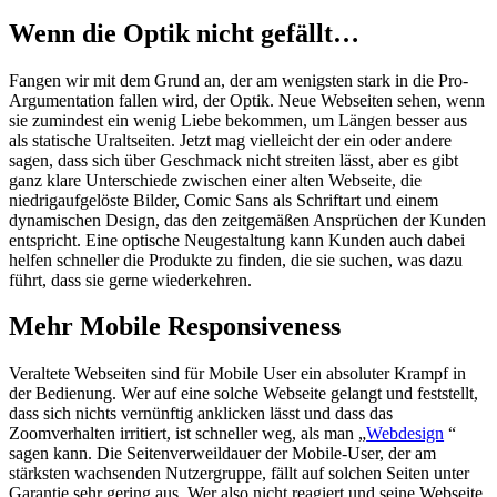
Wenn die Optik nicht gefällt…
Fangen wir mit dem Grund an, der am wenigsten stark in die Pro-
Argumentation fallen wird, der Optik. Neue Webseiten sehen, wenn
sie zumindest ein wenig Liebe bekommen, um Längen besser aus
als statische Uraltseiten. Jetzt mag vielleicht der ein oder andere
sagen, dass sich über Geschmack nicht streiten lässt, aber es gibt
ganz klare Unterschiede zwischen einer alten Webseite, die
niedrigaufgelöste Bilder, Comic Sans als Schriftart und einem
dynamischen Design, das den zeitgemäßen Ansprüchen der Kunden
entspricht. Eine optische Neugestaltung kann Kunden auch dabei
helfen schneller die Produkte zu finden, die sie suchen, was dazu
führt, dass sie gerne wiederkehren.
Mehr Mobile Responsiveness
Veraltete Webseiten sind für Mobile User ein absoluter Krampf in
der Bedienung. Wer auf eine solche Webseite gelangt und feststellt,
dass sich nichts vernünftig anklicken lässt und dass das
Zoomverhalten irritiert, ist schneller weg, als man „
Webdesign
“
sagen kann. Die Seitenverweildauer der Mobile-User, der am
stärksten wachsenden Nutzergruppe, fällt auf solchen Seiten unter
Garantie sehr gering aus. Wer also nicht reagiert und seine Webseite