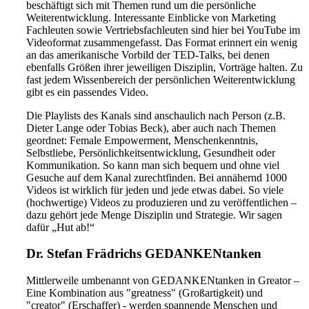
beschäftigt sich mit Themen rund um die persönliche
Weiterentwicklung. Interessante Einblicke von Marketing
Fachleuten sowie Vertriebsfachleuten sind hier bei YouTube im
Videoformat zusammengefasst. Das Format erinnert ein wenig
an das amerikanische Vorbild der TED-Talks, bei denen
ebenfalls Größen ihrer jeweiligen Disziplin, Vorträge halten. Zu
fast jedem Wissenbereich der persönlichen Weiterentwicklung
gibt es ein passendes Video.
Die Playlists des Kanals sind anschaulich nach Person (z.B.
Dieter Lange oder Tobias Beck), aber auch nach Themen
geordnet: Female Empowerment, Menschenkenntnis,
Selbstliebe, Persönlichkeitsentwicklung, Gesundheit oder
Kommunikation. So kann man sich bequem und ohne viel
Gesuche auf dem Kanal zurechtfinden. Bei annähernd 1000
Videos ist wirklich für jeden und jede etwas dabei. So viele
(hochwertige) Videos zu produzieren und zu veröffentlichen –
dazu gehört jede Menge Disziplin und Strategie. Wir sagen
dafür „Hut ab!“
Dr. Stefan Frädrichs GEDANKENtanken
Mittlerweile umbenannt von GEDANKENtanken in Greator –
Eine Kombination aus "greatness" (Großartigkeit) und
"creator" (Erschaffer) - werden spannende Menschen und